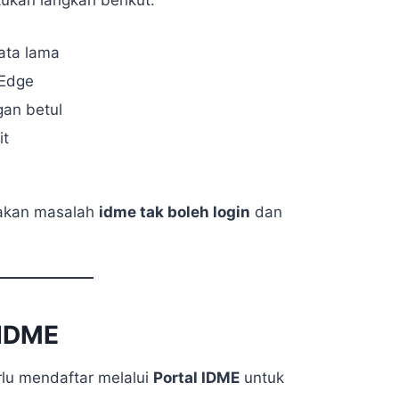
ata lama
 Edge
an betul
it
yakan masalah
idme tak boleh login
dan
 IDME
lu mendaftar melalui
Portal IDME
untuk