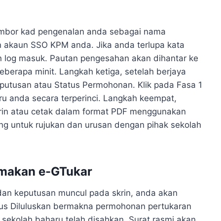
mbor kad pengenalan anda sebagai nama
 akaun SSO KPM anda. Jika anda terlupa kata
an log masuk. Pautan pengesahan akan dihantar ke
erapa minit. Langkah ketiga, setelah berjaya
utusan atau Status Permohonan. Klik pada Fasa 1
ru anda secara terperinci. Langkah keempat,
rin atau cetak dalam format PDF menggunakan
ing untuk rujukan dan urusan dengan pihak sekolah
emakan e-GTukar
an keputusan muncul pada skrin, anda akan
atus Diluluskan bermakna permohonan pertukaran
sekolah baharu telah disahkan. Surat rasmi akan