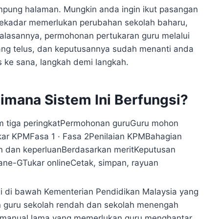
pung halaman. Mungkin anda ingin ikut pasangan
 sekadar memerlukan perubahan sekolah baharu,
alasannya, permohonan pertukaran guru melalui
ang telus, dan keputusannya sudah menanti anda
s ke sana, langkah demi langkah.
imana Sistem Ini Berfungsi?
am tiga peringkatPermohonan guruGuru mohon
ukar KPMFasa 1 · Fasa 2Penilaian KPMBahagian
 dan keperluanBerdasarkan meritKeputusan
ne-GTukar onlineCetak, simpan, rayuan
mi di bawah Kementerian Pendidikan Malaysia yang
guru sekolah rendah dan sekolah menengah
em manual lama yang memerlukan guru menghantar