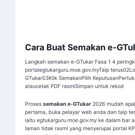
Cara Buat Semakan e-GTuk
Langkah semakan e-GTukar Fasa 1 4 pering
portalegtukarguru.moe.gov.myTaip terus02L
GTukar03Klik SemakanPilih KeputusanPertuk
ataucetak PDF rasmiSimpan untuk rekod
Proses
semakan e-GTukar
2026 mudah apabi
pertama, buka pelayar web anda dan taip ter
iaitu
egtukarguru.moe.gov.my
ke dalam bar a
laman tidak rasmi yang menyerupai portal K