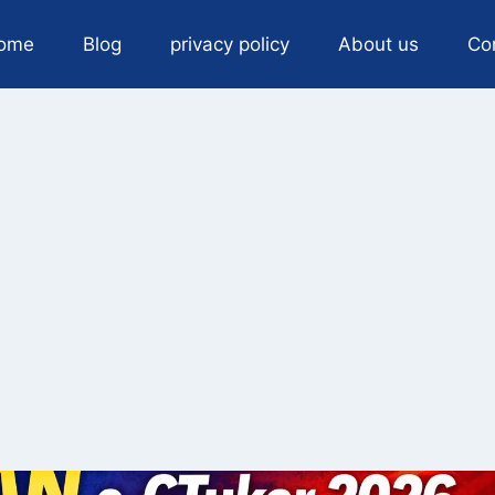
ome
Blog
privacy policy
About us
Co