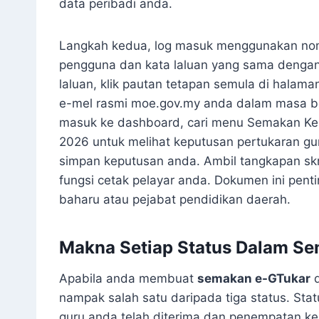
data peribadi anda.
Langkah kedua, log masuk menggunakan no
pengguna dan kata laluan yang sama dengan
laluan, klik pautan tetapan semula di halam
e-mel rasmi moe.gov.my anda dalam masa beb
masuk ke dashboard, cari menu Semakan Kep
2026 untuk melihat keputusan pertukaran gu
simpan keputusan anda. Ambil tangkapan sk
fungsi cetak pelayar anda. Dokumen ini pent
baharu atau pejabat pendidikan daerah.
Makna Setiap Status Dalam S
Apabila anda membuat
semakan e-GTukar
d
nampak salah satu daripada tiga status. St
guru anda telah diterima dan penempatan ke 